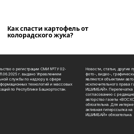
Как спасти картофель от
колорадского жука?
ьство о регистрации СМИ №ТУ 02-
Новости, статьи, другие 
11.06.2025 г. выдано Управлением
фото-, видео-, графичес
ной службы по надзору в сфере
являются объектами авто
нформационных технологий и массовых
исключительного права 
аций по Республике Башкортостан.
ИШИМБАЙ». Перепечатка д
согласованию с редакцие
авторство газеты «ВОС
обязательна. Для интерн
активная гиперссылка на
ИШИМБАЙ» обязательна.