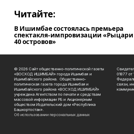
Читайте:
В Ишимбае состоялась премьера
спектакля-импровизации «Рыцари
40 островов»
© 2026 Сайт общественно-политической газеты
Свидетел
«ВОСХОД ИШИМБАЙ» города Ишимбая и
01877 от 
Ишимбайского района. Общественно-
Федераль
политическая газета города Ишимбая и
связи, и
Ишимбайского района «ВОСХОД ИШИМБАЙ»
коммуник
учреждена Агентством по печати и средствам
массовой информации РБ и Акционерным
обществом Издательский дом «Республика
Башкортостан».
Об использовании персональных данных