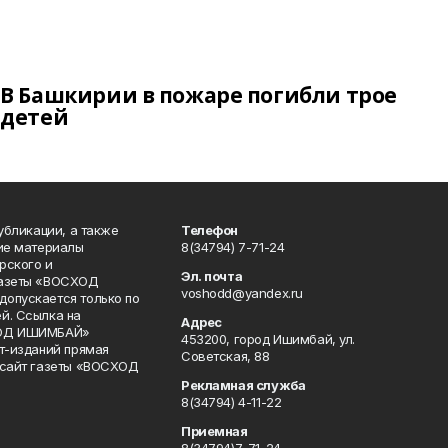
В Башкирии в пожаре погибли трое
детей
публикации, а также
Телефон
кие материалы
8(34794) 7-71-24
рского и
Эл. почта
газеты «ВОСХОД
voshodd@yandex.ru
опускается только по
й. Ссылка на
Адрес
ХОД ИШИМБАЙ»
453200, город Ишимбай, ул.
ет-изданий прямая
Советская, 88
 сайт газеты «ВОСХОД
Рекламная служба
8(34794) 4-11-22
Приемная