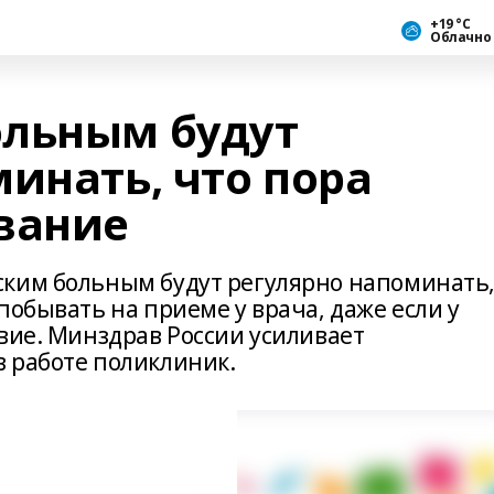
+19 °С
Облачно
ольным будут
инать, что пора
вание
ским больным будут регулярно напоминать
побывать на приеме у врача, даже если у
вие. Минздрав России усиливает
 работе поликлиник.