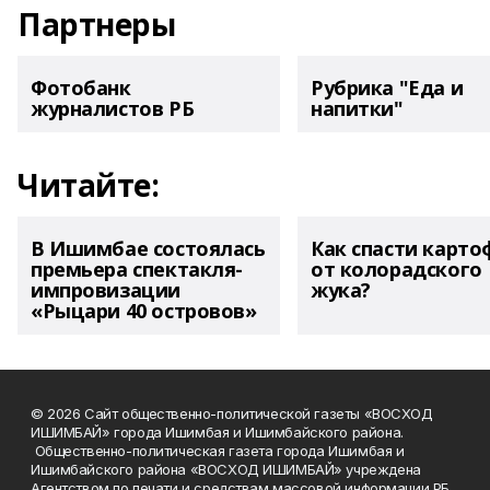
Партнеры
Фотобанк
Рубрика "Еда и
журналистов РБ
напитки"
Читайте:
В Ишимбае состоялась
Как спасти карто
премьера спектакля-
от колорадского
импровизации
жука?
«Рыцари 40 островов»
© 2026 Сайт общественно-политической газеты «ВОСХОД
ИШИМБАЙ» города Ишимбая и Ишимбайского района.
Общественно-политическая газета города Ишимбая и
Ишимбайского района «ВОСХОД ИШИМБАЙ» учреждена
Агентством по печати и средствам массовой информации РБ