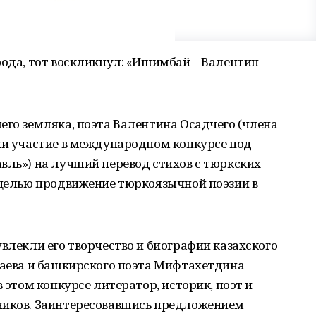
рода, тот воскликнул: «Ишимбай – Валентин
его земляка, поэта Валентина Осадчего (члена
ии участие в международном конкурсе под
вль») на лучший перевод стихов с тюркских
 целью продвижение тюркоязычной поэзии в
увлекли его творчество и биографии казахского
баева и башкирского поэта Мифтахетдина
в этом конкурсе литератор, историк, поэт и
ников. Заинтересовавшись предложением