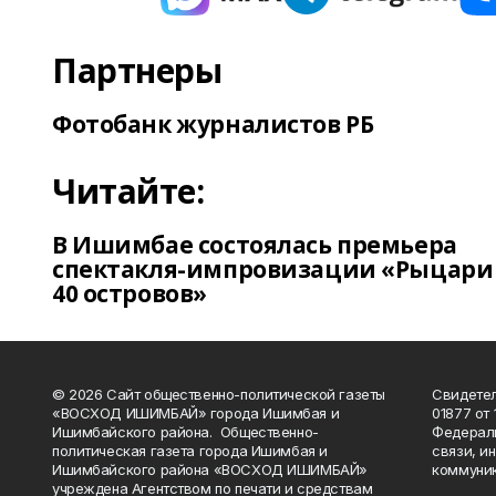
Партнеры
Фотобанк журналистов РБ
Читайте:
В Ишимбае состоялась премьера
спектакля-импровизации «Рыцари
40 островов»
© 2026 Сайт общественно-политической газеты
Свидетел
«ВОСХОД ИШИМБАЙ» города Ишимбая и
01877 от 
Ишимбайского района. Общественно-
Федераль
политическая газета города Ишимбая и
связи, и
Ишимбайского района «ВОСХОД ИШИМБАЙ»
коммуник
учреждена Агентством по печати и средствам