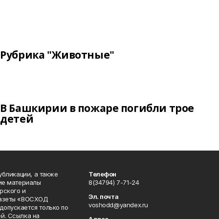
Рубрика "Животные"
В Башкирии в пожаре погибли трое
детей
публикации, а также
Телефон
кие материалы
8(34794) 7-71-24
рского и
Эл. почта
газеты «ВОСХОД
voshodd@yandex.ru
опускается только по
й. Ссылка на