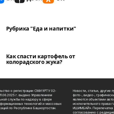
Рубрика "Еда и напитки"
Как спасти картофель от
колорадского жука?
ьство о регистрации СМИ №ТУ 02-
Новости, статьи, другие 
11.06.2025 г. выдано Управлением
фото-, видео-, графичес
ной службы по надзору в сфере
являются объектами авто
нформационных технологий и массовых
исключительного права 
аций по Республике Башкортостан.
ИШИМБАЙ». Перепечатка д
согласованию с редакцие