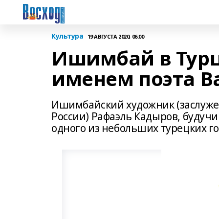
Культура
19 АВГУСТА 2020, 06:00
Ишимбай в Турц
именем поэта В
Ишимбайский художник (заслуже
России) Рафаэль Кадыров, будучи
одного из небольших турецких го