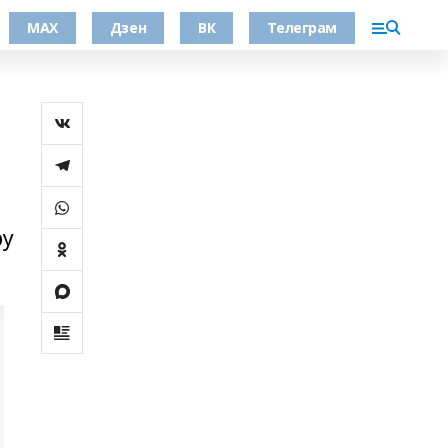
МАХ
Дзен
ВК
Телеграм
ру