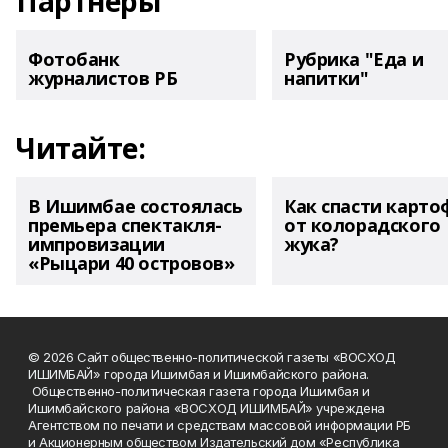
Партнеры
Фотобанк
Рубрика "Еда и
журналистов РБ
напитки"
Читайте:
В Ишимбае состоялась
Как спасти карто
премьера спектакля-
от колорадского
импровизации
жука?
«Рыцари 40 островов»
© 2026 Сайт общественно-политической газеты «ВОСХОД
ИШИМБАЙ» города Ишимбая и Ишимбайского района.
Общественно-политическая газета города Ишимбая и
Ишимбайского района «ВОСХОД ИШИМБАЙ» учреждена
Агентством по печати и средствам массовой информации РБ
и Акционерным обществом Издательский дом «Республика