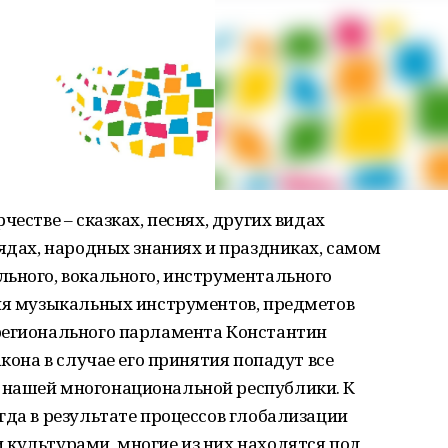
честве – сказках, песнях, других видах
рядах, народных знаниях и праздниках, самом
льного, вокального, инструментального
ния музыкальных инструментов, предметов
регионального парламента Константин
акона в случае его принятия попадут все
 нашей многонациональной республики. К
гда в результате процессов глобализации
 культурами, многие из них находятся под