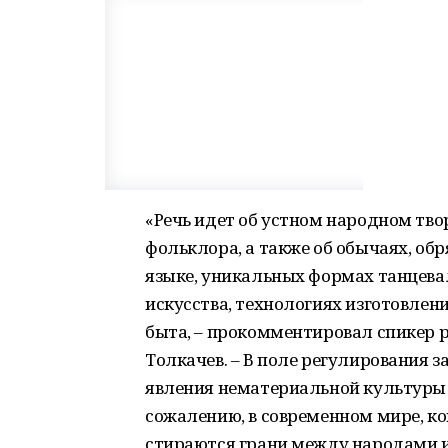
«Речь идет об устном народном твор
фольклора, а также об обычаях, об
языке, уникальных формах танцева
искусства, технологиях изготовле
быта, – прокомментировал спикер 
Толкачев. – В поле регулирования з
явления нематериальной культуры
сожалению, в современном мире, ко
стираются грани между народами и