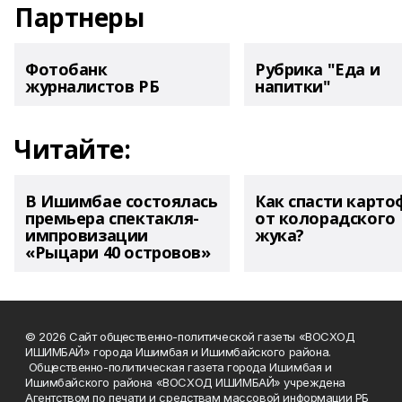
Партнеры
Фотобанк
Рубрика "Еда и
журналистов РБ
напитки"
Читайте:
В Ишимбае состоялась
Как спасти карто
премьера спектакля-
от колорадского
импровизации
жука?
«Рыцари 40 островов»
© 2026 Сайт общественно-политической газеты «ВОСХОД
ИШИМБАЙ» города Ишимбая и Ишимбайского района.
Общественно-политическая газета города Ишимбая и
Ишимбайского района «ВОСХОД ИШИМБАЙ» учреждена
Агентством по печати и средствам массовой информации РБ