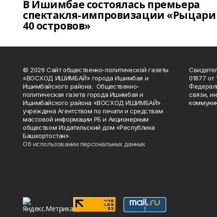
В Ишимбае состоялась премьера
спектакля-импровизации «Рыцари
40 островов»
© 2026 Сайт общественно-политической газеты
Свидетел
«ВОСХОД ИШИМБАЙ» города Ишимбая и
01877 от 
Ишимбайского района. Общественно-
Федераль
политическая газета города Ишимбая и
связи, и
Ишимбайского района «ВОСХОД ИШИМБАЙ»
коммуник
учреждена Агентством по печати и средствам
массовой информации РБ и Акционерным
обществом Издательский дом «Республика
Башкортостан».
Об использовании персональных данных