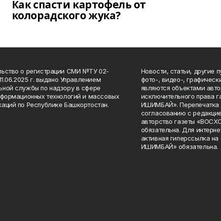
Как спасти картофель от
колорадского жука?
ьство о регистрации СМИ №ТУ 02-
Новости, статьи, другие 
11.06.2025 г. выдано Управлением
фото-, видео-, графичес
ной службы по надзору в сфере
являются объектами авто
нформационных технологий и массовых
исключительного права 
аций по Республике Башкортостан.
ИШИМБАЙ». Перепечатка д
согласованию с редакцие
авторство газеты «ВОС
обязательна. Для интерн
активная гиперссылка на
ИШИМБАЙ» обязательна.