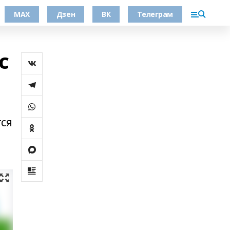
МАХ
Дзен
ВК
Телеграм
с
тся