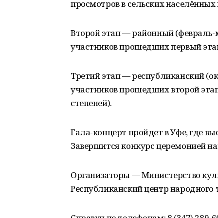
просмотров в сельских населённых 
Второй этап — районный (февраль-м
участников прошедших первый этап 
Третий этап — республиканский (ок
участников прошедших второй этап
степеней).
Гала-концерт пройдет в Уфе, где в
Завершится конкурс церемонией на
Организаторы — Министерство кул
Республиканский центр народного 
Справки по телефонам: 8 (347) 289-66