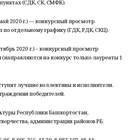
пунктах (СДК, СК, СМФК).
ай 2020 г.) — конкурсный просмотр
по отдельному графику (ГДК, РДК, СКЦ).
тябрь 2020 г.) – конкурсный просмотр
 (направляются на конкурс только лауреаты 1
ыступят лучшие коллективы и исполнители.
граждения победителей.
ьтуры Республики Башкортостан,
творчества, администрации районов РБ.
-96, 8-905-355-44-20, 8-987-103-48-44 —