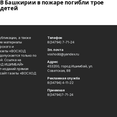
В Башкирии в пожаре погибли трое
детей
публикации, а также
Телефон
кие материалы
8(34794) 7-71-24
рского и
Эл. почта
газеты «ВОСХОД
voshodd@yandex.ru
опускается только по
й. Ссылка на
Адрес
ХОД ИШИМБАЙ»
453200, город Ишимбай, ул.
ет-изданий прямая
Советская, 88
 сайт газеты «ВОСХОД
Рекламная служба
8(34794) 4-11-22
Приемная
8(34794)7-71-24