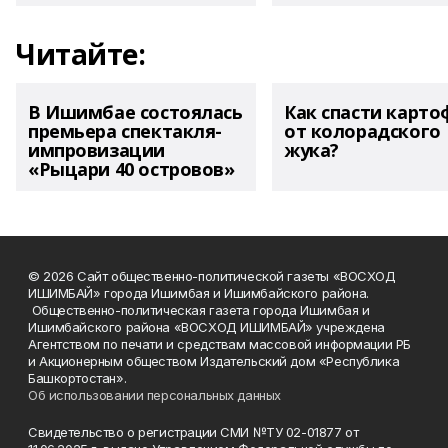
Читайте:
В Ишимбае состоялась
Как спасти карто
премьера спектакля-
от колорадского
импровизации
жука?
«Рыцари 40 островов»
© 2026 Сайт общественно-политической газеты «ВОСХОД
ИШИМБАЙ» города Ишимбая и Ишимбайского района.
Общественно-политическая газета города Ишимбая и
Ишимбайского района «ВОСХОД ИШИМБАЙ» учреждена
Агентством по печати и средствам массовой информации РБ
и Акционерным обществом Издательский дом «Республика
Башкортостан».
Об использовании персональных данных
Свидетельство о регистрации СМИ №ТУ 02-01877 от