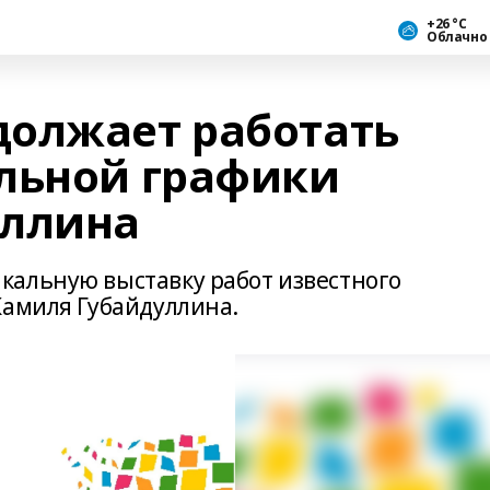
+26 °С
Облачно
олжает работать
льной графики
уллина
кальную выставку работ известного
Камиля Губайдуллина.