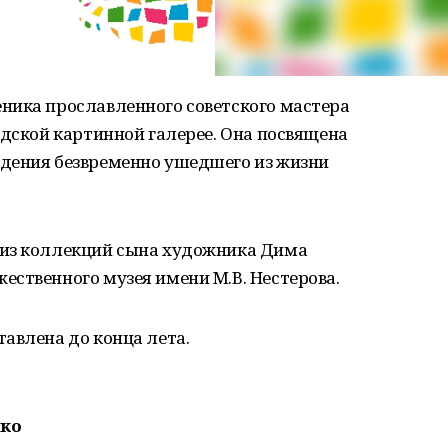
ника прославленного советского мастера
одской картинной галерее. Она посвящена
дения безвременно ушедшего из жизни
 из коллекций сына художника Дима
ственного музея имени М.В. Нестерова.
авлена до конца лета.
нко