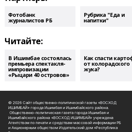
Фотобанк
Рубрика "Еда и
журналистов РБ
напитки"
Читайте:
В Ишимбае состоялась
Как спасти карто
премьера спектакля-
от колорадского
импровизации
жука?
«Рыцари 40 островов»
© 2026 Сайт общественно-политической газеты «ВОСХОД
ИШИМБАЙ» города Ишимбая и Ишимбайского района.
Общественно-политическая газета города Ишимбая и
Ишимбайского района «ВОСХОД ИШИМБАЙ» учреждена
Агентством по печати и средствам массовой информации РБ
и Акционерным обществом Издательский дом «Республика