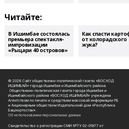
Читайте:
В Ишимбае состоялась
Как спасти карто
премьера спектакля-
от колорадского
импровизации
жука?
«Рыцари 40 островов»
© 2026 Сайт общественно-политической газеты «ВОСХОД
ИШИМБАЙ» города Ишимбая и Ишимбайского района.
Общественно-политическая газета города Ишимбая и
Ишимбайского района «ВОСХОД ИШИМБАЙ» учреждена
Агентством по печати и средствам массовой информации РБ
и Акционерным обществом Издательский дом «Республика
Башкортостан».
Об использовании персональных данных
Свидетельство о регистрации СМИ №ТУ 02-01877 от