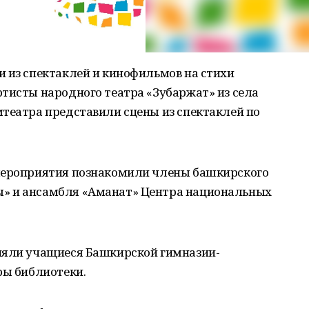
 из спектаклей и кинофильмов на стихи
тисты народного театра «Зубаржат» из села
мтеатра представили сцены из спектаклей по
 мероприятия познакомили члены башкирского
» и ансамбля «Аманат» Центра национальных
няли учащиеся Башкирской гимназии-
ры библиотеки.