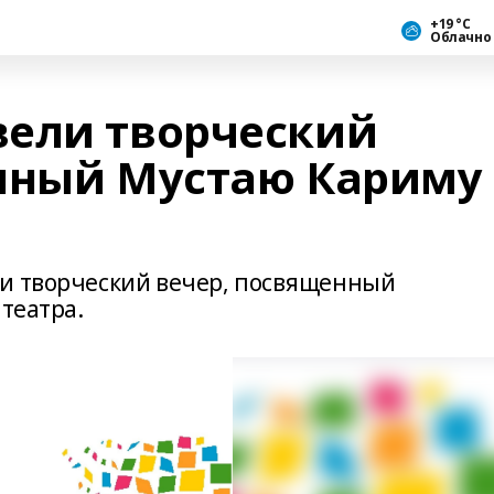
+19 °С
Облачно
ели творческий
нный Мустаю Кариму
ли творческий вечер, посвященный
 театра.