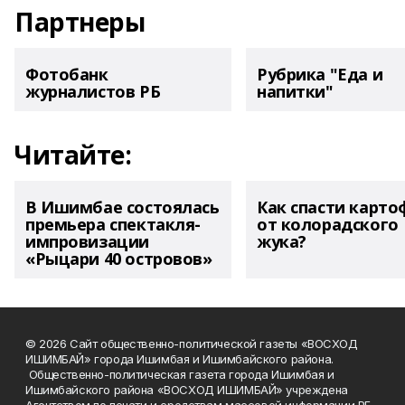
Партнеры
Фотобанк
Рубрика "Еда и
журналистов РБ
напитки"
Читайте:
В Ишимбае состоялась
Как спасти карто
премьера спектакля-
от колорадского
импровизации
жука?
«Рыцари 40 островов»
© 2026 Сайт общественно-политической газеты «ВОСХОД
ИШИМБАЙ» города Ишимбая и Ишимбайского района.
Общественно-политическая газета города Ишимбая и
Ишимбайского района «ВОСХОД ИШИМБАЙ» учреждена