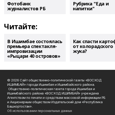
Фотобанк
Рубрика "Еда и
журналистов РБ
напитки"
Читайте:
В Ишимбае состоялась
Как спасти карто
премьера спектакля-
от колорадского
импровизации
жука?
«Рыцари 40 островов»
© 2026 Сайт общественно-политической газеты «ВОСХОД
ИШИМБАЙ» города Ишимбая и Ишимбайского района.
Общественно-политическая газета города Ишимбая и
Ишимбайского района «ВОСХОД ИШИМБАЙ» учреждена
Агентством по печати и средствам массовой информации РБ
и Акционерным обществом Издательский дом «Республика
Башкортостан».
Об использовании персональных данных