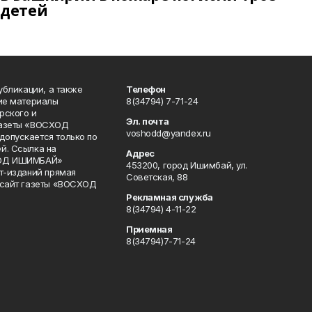
детей
публикации, а также
Телефон
кие материалы
8(34794) 7-71-24
рского и
Эл. почта
газеты «ВОСХОД
voshodd@yandex.ru
опускается только по
й. Ссылка на
Адрес
ХОД ИШИМБАЙ»
453200, город Ишимбай, ул.
ет-изданий прямая
Советская, 88
 сайт газеты «ВОСХОД
Рекламная служба
8(34794) 4-11-22
Приемная
8(34794)7-71-24