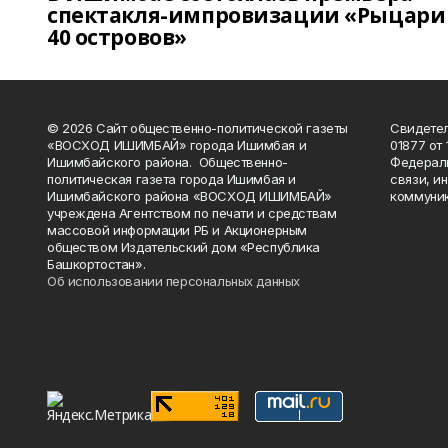
спектакля-импровизации «Рыцари
40 островов»
© 2026 Сайт общественно-политической газеты
Свидетел
«ВОСХОД ИШИМБАЙ» города Ишимбая и
01877 от 
Ишимбайского района. Общественно-
Федераль
политическая газета города Ишимбая и
связи, и
Ишимбайского района «ВОСХОД ИШИМБАЙ»
коммуник
учреждена Агентством по печати и средствам
массовой информации РБ и Акционерным
обществом Издательский дом «Республика
Башкортостан».
Об использовании персональных данных