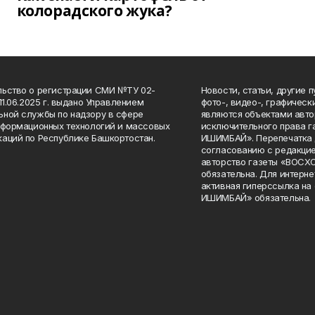
колорадского жука?
ьство о регистрации СМИ №ТУ 02-
Новости, статьи, другие 
11.06.2025 г. выдано Управлением
фото-, видео-, графичес
ной службы по надзору в сфере
являются объектами авто
нформационных технологий и массовых
исключительного права 
аций по Республике Башкортостан.
ИШИМБАЙ». Перепечатка д
согласованию с редакцие
авторство газеты «ВОС
обязательна. Для интерн
активная гиперссылка на
ИШИМБАЙ» обязательна.