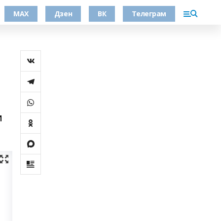
МАХ
Дзен
ВК
Телеграм
и