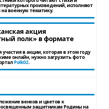
стники которого читают стихи и
итературных произведений, исполняют
 на военную тематику.
канская акция
тный полк» в формате
 участия в акции, которая в этом году
жиме онлайн, нужно загрузить фото
портал
Polk02
.
зложение венков и цветов к
посвященным защитникам Родины на