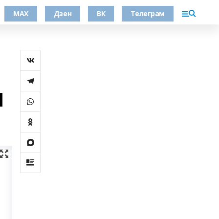
МАХ
Дзен
ВК
Телеграм
И