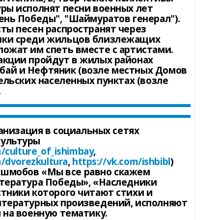
уры исполнят песни военных лет
ень Победы", "Шаймуратов генерал").
сты песен распространят через
ики среди жильцов близлежащих
ложат им спеть вместе с артистами.
акции пройдут в жилых районах
ай и Нефтяник (возле местных Домов
сельских населенных пунктах (возле
.
низация в социальных сетях
культуры
m/culture_of_ishimbay
,
m/dvorezkultura
,
https://vk.com/ishbibl
)
шмобов «Мы все равно скажем
итература Победы», «Наследники
стники которого читают стихи и
итературных произведений, исполняют
 на военную тематику.