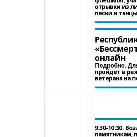
флешмоб, уча
отрывки из л
песни и танцы
Республи
«Бессмер
онлайн
Подробно.
Для
пройдет в ре
ветерана на 
9:30-10:30
. Во
памятникам, 