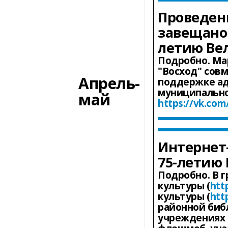
Проведен
завещано 
летию Ве
Подробно.
Мар
"Восход" совм
Апрель-
поддержке ад
муниципально
май
https://vk.co
Интернет
75-летию
Подробно.
В 
культуры (
htt
культуры (
htt
районной биб
учреждениях 