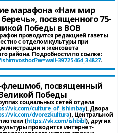
ие марафона «Нам мир
беречь», посвященного 75-
ликой Победы в ВОВ
афон проводится редакцией газеты
естно с отделом культуры при
министрации и женсовета
го района. Подробности по ссылке:
m/ishimvoshod?w=wall-39725464_34827
.
-флешмоб, посвященный
 Великой Победы
группах социальных сетей отдела
ps://vk.com/culture_of_ishimbay
), Двора
ps://vk.com/dvorezkultura
), Центральной
лиотеки (
https://vk.com/ishbibl
), других
культуры проводится интернет-