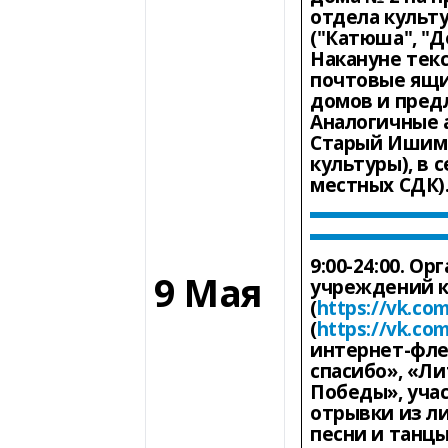
отдела культ
("Катюша", "Д
Накануне тек
почтовые ящ
домов и пред
Аналогичные 
Старый Ишимб
культуры), в 
местных СДК)
9:00-24:00.
Орга
9 Мая
учреждений 
(
https://vk.co
(
https://vk.co
интернет-фле
спасибо», «Л
Победы», уча
отрывки из л
песни и танцы