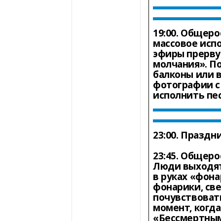
19:00
.
Общерос
массовое исп
эфиры прерву
молчания». П
балконы или в
фотографии с 
исполнить пе
23:00.
Праздни
23:45.
Общерос
Люди выходят
в руках «фона
фонарики, све
почувствоват
момент, когда
«Бессмертным