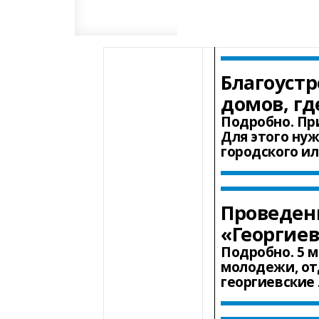
Благоустр
домов, г
Подро
бно.
При
Для этого ну
городского ил
Проведен
«Георгиев
Подробно.
5 м
молодежи, от
георгиевские 