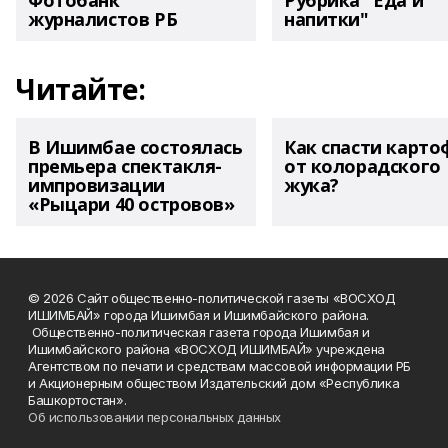
Фотобанк
Рубрика "Еда и
журналистов РБ
напитки"
Читайте:
В Ишимбае состоялась
Как спасти карто
премьера спектакля-
от колорадского
импровизации
жука?
«Рыцари 40 островов»
© 2026 Сайт общественно-политической газеты «ВОСХОД
ИШИМБАЙ» города Ишимбая и Ишимбайского района.
Общественно-политическая газета города Ишимбая и
Ишимбайского района «ВОСХОД ИШИМБАЙ» учреждена
Агентством по печати и средствам массовой информации РБ
и Акционерным обществом Издательский дом «Республика
Башкортостан».
Об использовании персональных данных