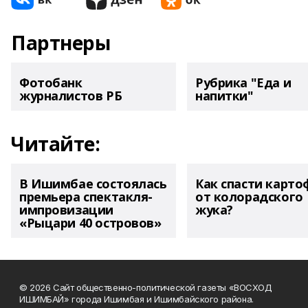
Партнеры
Фотобанк
Рубрика "Еда и
журналистов РБ
напитки"
Читайте:
В Ишимбае состоялась
Как спасти карто
премьера спектакля-
от колорадского
импровизации
жука?
«Рыцари 40 островов»
© 2026 Сайт общественно-политической газеты «ВОСХОД
ИШИМБАЙ» города Ишимбая и Ишимбайского района.