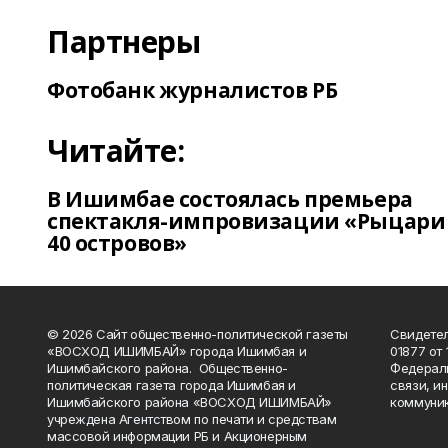
Партнеры
Фотобанк журналистов РБ
Читайте:
В Ишимбае состоялась премьера
спектакля-импровизации «Рыцари
40 островов»
© 2026 Сайт общественно-политической газеты
Свидетел
«ВОСХОД ИШИМБАЙ» города Ишимбая и
01877 от 
Ишимбайского района. Общественно-
Федераль
политическая газета города Ишимбая и
связи, и
Ишимбайского района «ВОСХОД ИШИМБАЙ»
коммуник
учреждена Агентством по печати и средствам
массовой информации РБ и Акционерным