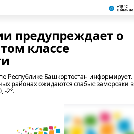
+19 °С
Облачно
и предупреждает о
ятом классе
ти
по Республике Башкортостан информирует,
рных районах ожидаются слабые заморозки в
 -2°.