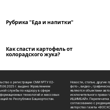
Рубрика "Еда и напитки"
Как спасти картофель от
колорадского жука?
ьство о регистрации СМИ №ТУ 02-
Новости, статьи, другие 
11.06.2025 г. выдано Управлением
фото-, видео-, графичес
ной службы по надзору в сфере
являются объектами авто
нформационных технологий и массовых
исключительного права 
аций по Республике Башкортостан.
ИШИМБАЙ». Перепечатка д
согласованию с редакцие
авторство газеты «ВОС