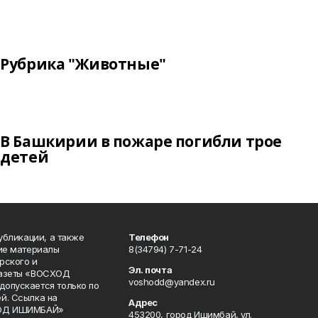
Рубрика "Животные"
В Башкирии в пожаре погибли трое
детей
публикации, а также
Телефон
кие материалы
8(34794) 7-71-24
рского и
Эл. почта
газеты «ВОСХОД
voshodd@yandex.ru
опускается только по
й. Ссылка на
Адрес
ХОД ИШИМБАЙ»
453200, город Ишимбай, ул.