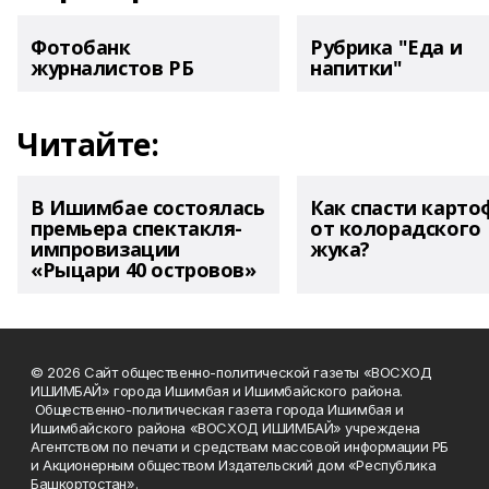
Фотобанк
Рубрика "Еда и
журналистов РБ
напитки"
Читайте:
В Ишимбае состоялась
Как спасти карто
премьера спектакля-
от колорадского
импровизации
жука?
«Рыцари 40 островов»
© 2026 Сайт общественно-политической газеты «ВОСХОД
ИШИМБАЙ» города Ишимбая и Ишимбайского района.
Общественно-политическая газета города Ишимбая и
Ишимбайского района «ВОСХОД ИШИМБАЙ» учреждена
Агентством по печати и средствам массовой информации РБ
и Акционерным обществом Издательский дом «Республика
Башкортостан».