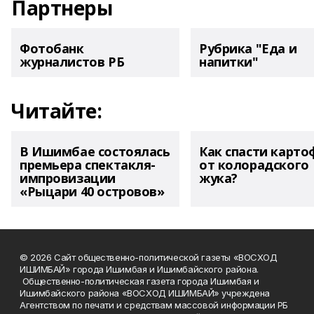
Партнеры
Фотобанк
Рубрика "Еда и
журналистов РБ
напитки"
Читайте:
В Ишимбае состоялась
Как спасти карто
премьера спектакля-
от колорадского
импровизации
жука?
«Рыцари 40 островов»
© 2026 Сайт общественно-политической газеты «ВОСХОД
ИШИМБАЙ» города Ишимбая и Ишимбайского района.
Общественно-политическая газета города Ишимбая и
Ишимбайского района «ВОСХОД ИШИМБАЙ» учреждена
Агентством по печати и средствам массовой информации РБ