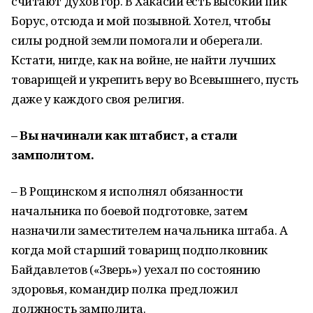
считают духов гор. В Хакасии есть высокий пик
Борус, отсюда и мой позывной. Хотел, чтобы
силы родной земли помогали и оберегали.
Кстати, нигде, как на войне, не найти лучших
товарищей и укрепить веру во Всевышнего, пусть
даже у каждого своя религия.
– Вы начинали как штабист, а стали
замполитом.
– В Рощинском я исполнял обязанности
начальника по боевой подготовке, затем
назначили заместителем начальника штаба. А
когда мой старший товарищ подполковник
Байдавлетов («Зверь») уехал по состоянию
здоровья, командир полка предложил
должность замполита.