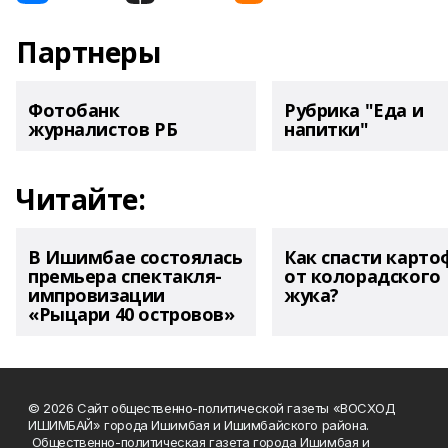
Партнеры
Фотобанк
Рубрика "Еда и
журналистов РБ
напитки"
Читайте:
В Ишимбае состоялась
Как спасти карто
премьера спектакля-
от колорадского
импровизации
жука?
«Рыцари 40 островов»
© 2026 Сайт общественно-политической газеты «ВОСХОД
ИШИМБАЙ» города Ишимбая и Ишимбайского района.
Общественно-политическая газета города Ишимбая и