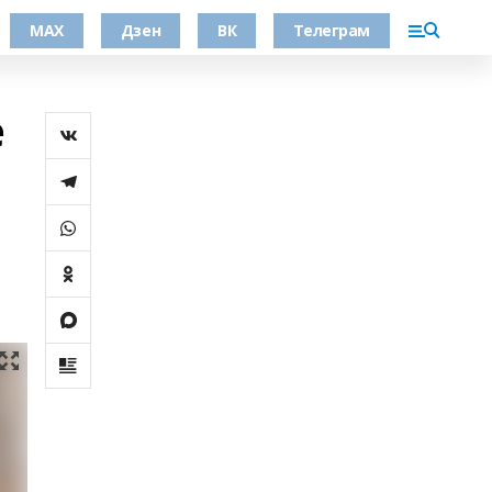
МАХ
Дзен
ВК
Телеграм
е