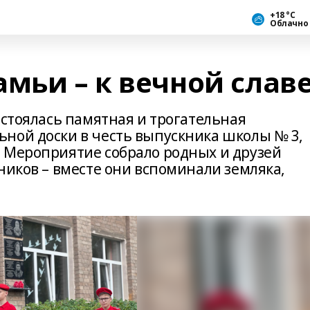
+18 °С
Облачно
мьи – к вечной слав
остоялась памятная и трогательная
ной доски в честь выпускника школы № 3,
 Мероприятие собрало родных и друзей
ников – вместе они вспоминали земляка,