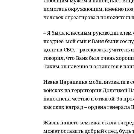
любящим мужем и папой, настоящи
помогать окружающим, именно поэ
человек отреагировал положительн
– Я была классным руководителем 
позднее: мой сын и Ваня были сосл
долг на СВО, – рассказала учитель 
говорил, что Ваня был очень хоро
Таким он навечно и останется в на
Ивана Царапкина мобилизовали в с
войсках на территории Донецкой 
наполнена честью и отвагой. За пр
высоких наград – ордена генерала
Жизнь нашего земляка стала очер
может оставить добрый след, будь т