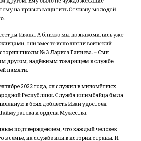
м другом. Ему было не чуждо желание
тому на призыв защитить Отчизну молодой
о.
сестры Ивана. А близко мы познакомились уже
уживцами, они вместе исполняли воинский
истории школы № 3 Лариса Ганиева. – Сын
шим другом, надёжным товарищем в службе.
шей памяти.
ентябре 2022 года, он служил в миномётных
Народной Республики. Служба ишимбайца была
оявленную в боях доблесть Иван удостоен
 Шаймуратова и ордена Мужества.
едным подтверждением, что каждый человек
о в семье, на службе или в истории страны. И