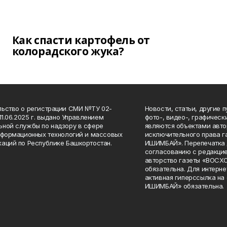
Как спасти картофель от
колорадского жука?
ьство о регистрации СМИ №ТУ 02-
Новости, статьи, другие 
11.06.2025 г. выдано Управлением
фото-, видео-, графичес
ной службы по надзору в сфере
являются объектами авто
нформационных технологий и массовых
исключительного права 
аций по Республике Башкортостан.
ИШИМБАЙ». Перепечатка д
согласованию с редакцие
авторство газеты «ВОС
обязательна. Для интерн
активная гиперссылка на
ИШИМБАЙ» обязательна.