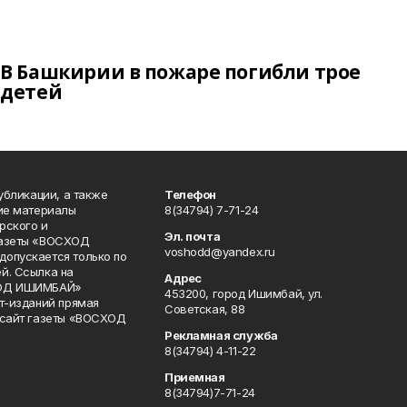
В Башкирии в пожаре погибли трое
детей
публикации, а также
Телефон
кие материалы
8(34794) 7-71-24
рского и
Эл. почта
газеты «ВОСХОД
voshodd@yandex.ru
опускается только по
й. Ссылка на
Адрес
ХОД ИШИМБАЙ»
453200, город Ишимбай, ул.
ет-изданий прямая
Советская, 88
 сайт газеты «ВОСХОД
Рекламная служба
8(34794) 4-11-22
Приемная
8(34794)7-71-24