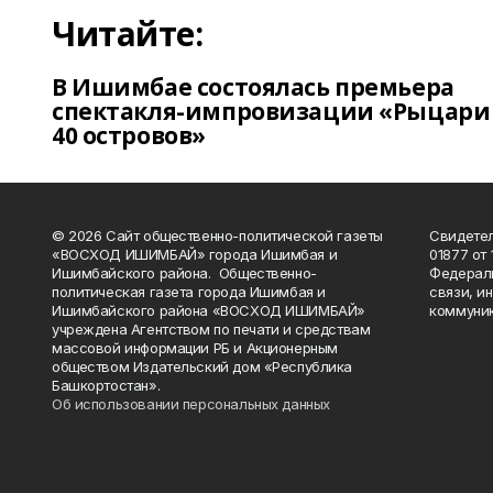
Читайте:
В Ишимбае состоялась премьера
спектакля-импровизации «Рыцари
40 островов»
© 2026 Сайт общественно-политической газеты
Свидетел
«ВОСХОД ИШИМБАЙ» города Ишимбая и
01877 от 
Ишимбайского района. Общественно-
Федераль
политическая газета города Ишимбая и
связи, и
Ишимбайского района «ВОСХОД ИШИМБАЙ»
коммуник
учреждена Агентством по печати и средствам
массовой информации РБ и Акционерным
обществом Издательский дом «Республика
Башкортостан».
Об использовании персональных данных