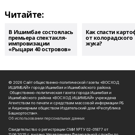
Читайте:
В Ишимбае состоялась
Как спасти карто
премьера спектакля-
от колорадского
импровизации
жука?
«Рыцари 40 островов»
© 2026 Сайт общественно-политической газеты «ВОСХОД
ИШИМБАЙ» города Ишимбая и Ишимбайского района.
Общественно-политическая газета города Ишимбая и
Ишимбайского района «ВОСХОД ИШИМБАЙ» учреждена
Агентством по печати и средствам массовой информации РБ
и Акционерным обществом Издательский дом «Республика
Башкортостан».
Об использовании персональных данных
Свидетельство о регистрации СМИ №ТУ 02-01877 от
11.06.2025 г. выдано Управлением Федеральной службы по