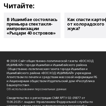
Читайте:
В Ишимбае состоялась
Как спасти карто
премьера спектакля-
от колорадского
импровизации
жука?
«Рыцари 40 островов»
© 2026 Сайт общественно-политической газеты «ВОСХОД
ИШИМБАЙ» города Ишимбая и Ишимбайского района.
Общественно-политическая газета города Ишимбая и
Ишимбайского района «ВОСХОД ИШИМБАЙ» учреждена
Агентством по печати и средствам массовой информации РБ
и Акционерным обществом Издательский дом «Республика
Башкортостан».
Об использовании персональных данных
Свидетельство о регистрации СМИ №ТУ 02-01877 от
11.06.2025 г. выдано Управлением Федеральной службы по
надзору в сфере связи, информационных технологий и