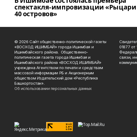
В Ишимбае состоялась премьера
спектакля-импровизации «Рыцари
40 островов»
© 2026 Сайт общественно-политической газеты
Свидетел
«ВОСХОД ИШИМБАЙ» города Ишимбая и
01877 от 
Ишимбайского района. Общественно-
Федераль
политическая газета города Ишимбая и
связи, и
Ишимбайского района «ВОСХОД ИШИМБАЙ»
коммуник
учреждена Агентством по печати и средствам
массовой информации РБ и Акционерным
обществом Издательский дом «Республика
Башкортостан».
Об использовании персональных данных