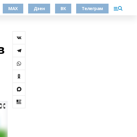
МАХ
Дзен
ВК
Телеграм
в