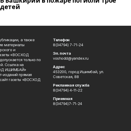
В Башкирии в пожаре погибли трое
детей
публикации, а также
Телефон
кие материалы
8(34794) 7-71-24
рского и
Эл. почта
газеты «ВОСХОД
voshodd@yandex.ru
опускается только по
й. Ссылка на
Адрес
ХОД ИШИМБАЙ»
453200, город Ишимбай, ул.
ет-изданий прямая
Советская, 88
 сайт газеты «ВОСХОД
Рекламная служба
8(34794) 4-11-22
Приемная
8(34794)7-71-24