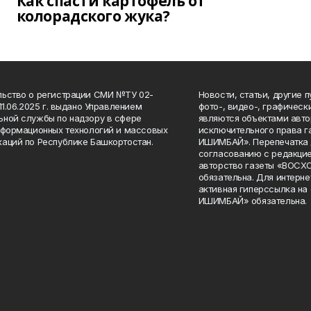
Как спасти картофель от
колорадского жука?
ьство о регистрации СМИ №ТУ 02-
Новости, статьи, другие 
11.06.2025 г. выдано Управлением
фото-, видео-, графичес
ной службы по надзору в сфере
являются объектами авто
нформационных технологий и массовых
исключительного права 
аций по Республике Башкортостан.
ИШИМБАЙ». Перепечатка д
согласованию с редакцие
авторство газеты «ВОС
обязательна. Для интерн
активная гиперссылка на
ИШИМБАЙ» обязательна.