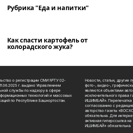
Рубрика "Еда и напитки"
Как спасти картофель от
колорадского жука?
ьство о регистрации СМИ №ТУ 02-
Новости, статьи, другие 
11.06.2025 г. выдано Управлением
фото-, видео-, графичес
ной службы по надзору в сфере
являются объектами авто
нформационных технологий и массовых
исключительного права 
аций по Республике Башкортостан.
ИШИМБАЙ». Перепечатка д
согласованию с редакцие
авторство газеты «ВОС
обязательна. Для интерн
активная гиперссылка на
ИШИМБАЙ» обязательна.