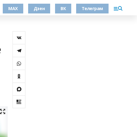
МАХ
Дзен
ВК
Телеграм
е