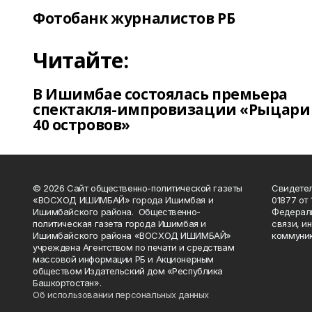
Фотобанк журналистов РБ
Читайте:
В Ишимбае состоялась премьера
спектакля-импровизации «Рыцари
40 островов»
© 2026 Сайт общественно-политической газеты
Свидетел
«ВОСХОД ИШИМБАЙ» города Ишимбая и
01877 от 
Ишимбайского района. Общественно-
Федераль
политическая газета города Ишимбая и
связи, и
Ишимбайского района «ВОСХОД ИШИМБАЙ»
коммуник
учреждена Агентством по печати и средствам
массовой информации РБ и Акционерным
обществом Издательский дом «Республика
Башкортостан».
Об использовании персональных данных