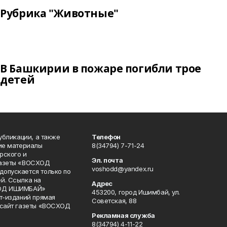
Рубрика "Животные"
В Башкирии в пожаре погибли трое
детей
публикации, а также
Телефон
кие материалы
8(34794) 7-71-24
рского и
Эл. почта
газеты «ВОСХОД
voshodd@yandex.ru
опускается только по
й. Ссылка на
Адрес
ХОД ИШИМБАЙ»
453200, город Ишимбай, ул.
ет-изданий прямая
Советская, 88
 сайт газеты «ВОСХОД
Рекламная служба
8(34794) 4-11-22