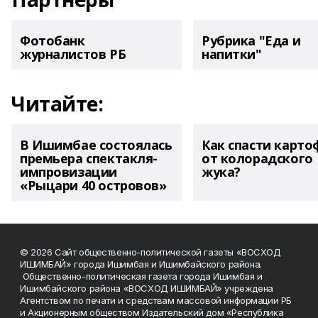
Фотобанк
Рубрика "Еда и
журналистов РБ
напитки"
Читайте:
В Ишимбае состоялась
Как спасти карто
премьера спектакля-
от колорадского
импровизации
жука?
«Рыцари 40 островов»
© 2026 Сайт общественно-политической газеты «ВОСХОД
ИШИМБАЙ» города Ишимбая и Ишимбайского района.
Общественно-политическая газета города Ишимбая и
Ишимбайского района «ВОСХОД ИШИМБАЙ» учреждена
Агентством по печати и средствам массовой информации РБ
и Акционерным обществом Издательский дом «Республика