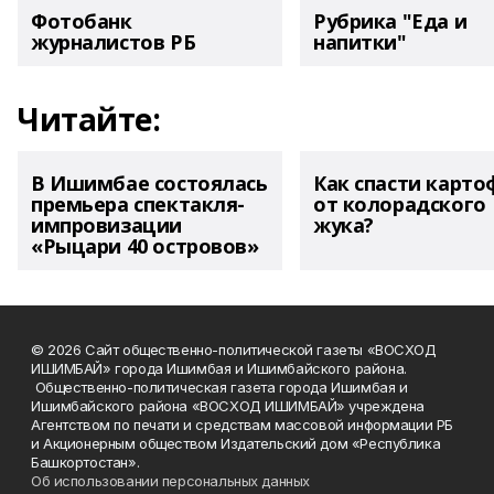
Фотобанк
Рубрика "Еда и
журналистов РБ
напитки"
Читайте:
В Ишимбае состоялась
Как спасти карто
премьера спектакля-
от колорадского
импровизации
жука?
«Рыцари 40 островов»
© 2026 Сайт общественно-политической газеты «ВОСХОД
ИШИМБАЙ» города Ишимбая и Ишимбайского района.
Общественно-политическая газета города Ишимбая и
Ишимбайского района «ВОСХОД ИШИМБАЙ» учреждена
Агентством по печати и средствам массовой информации РБ
и Акционерным обществом Издательский дом «Республика
Башкортостан».
Об использовании персональных данных