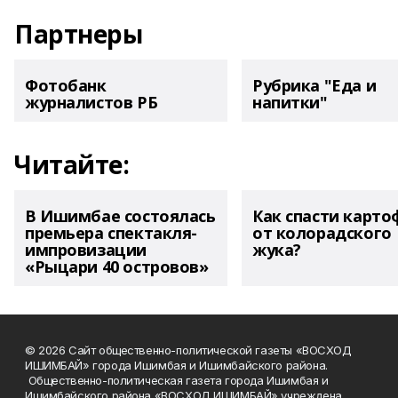
Партнеры
Фотобанк
Рубрика "Еда и
журналистов РБ
напитки"
Читайте:
В Ишимбае состоялась
Как спасти карто
премьера спектакля-
от колорадского
импровизации
жука?
«Рыцари 40 островов»
© 2026 Сайт общественно-политической газеты «ВОСХОД
ИШИМБАЙ» города Ишимбая и Ишимбайского района.
Общественно-политическая газета города Ишимбая и
Ишимбайского района «ВОСХОД ИШИМБАЙ» учреждена