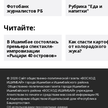
Фотобанк
Рубрика "Еда и
журналистов РБ
напитки"
Читайте:
В Ишимбае состоялась
Как спасти карто
премьера спектакля-
от колорадского
импровизации
жука?
«Рыцари 40 островов»
© 2026 Сайт общественно-политической газеты «ВОСХОД
ИШИМБАЙ» города Ишимбая и Ишимбайского района.
Общественно-политическая газета города Ишимбая и
Ишимбайского района «ВОСХОД ИШИМБАЙ» учреждена
Агентством по печати и средствам массовой информации РБ
и Акционерным обществом Издательский дом «Республика
Башкортостан».
Об использовании персональных данных