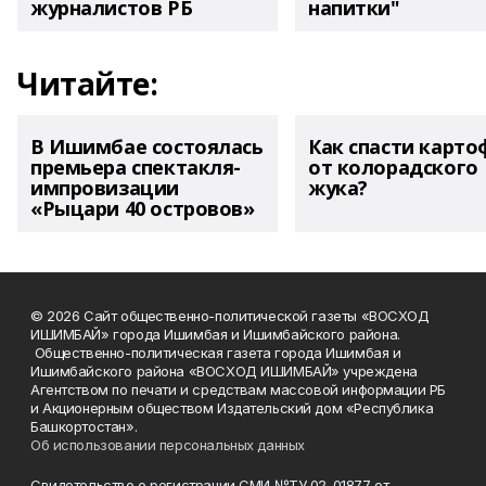
журналистов РБ
напитки"
Читайте:
В Ишимбае состоялась
Как спасти карто
премьера спектакля-
от колорадского
импровизации
жука?
«Рыцари 40 островов»
© 2026 Сайт общественно-политической газеты «ВОСХОД
ИШИМБАЙ» города Ишимбая и Ишимбайского района.
Общественно-политическая газета города Ишимбая и
Ишимбайского района «ВОСХОД ИШИМБАЙ» учреждена
Агентством по печати и средствам массовой информации РБ
и Акционерным обществом Издательский дом «Республика
Башкортостан».
Об использовании персональных данных
Свидетельство о регистрации СМИ №ТУ 02-01877 от