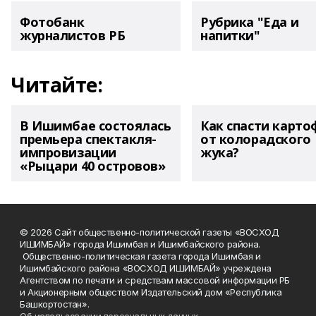
Фотобанк
Рубрика "Еда и
журналистов РБ
напитки"
Читайте:
В Ишимбае состоялась
Как спасти карто
премьера спектакля-
от колорадского
импровизации
жука?
«Рыцари 40 островов»
© 2026 Сайт общественно-политической газеты «ВОСХОД
ИШИМБАЙ» города Ишимбая и Ишимбайского района.
Общественно-политическая газета города Ишимбая и
Ишимбайского района «ВОСХОД ИШИМБАЙ» учреждена
Агентством по печати и средствам массовой информации РБ
и Акционерным обществом Издательский дом «Республика
Башкортостан».