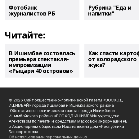
Фотобанк
Рубрика "Еда и
журналистов РБ
напитки"
Читайте:
В Ишимбае состоялась
Как спасти карто
премьера спектакля-
от колорадского
импровизации
жука?
«Рыцари 40 островов»
© 2026 Сайт общественно-политической газеты «ВОСХОД
ИШИМБАЙ» города Ишимбая и Ишимбайского района.
Общественно-политическая газета города Ишимбая и
Ишимбайского района «ВОСХОД ИШИМБАЙ» учреждена
Агентством по печати и средствам массовой информации РБ
и Акционерным обществом Издательский дом «Республика
Башкортостан».
Об использовании персональных данных