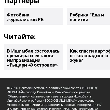
Партнеры
Фотобанк
Рубрика "Еда и
журналистов РБ
напитки"
Читайте:
В Ишимбае состоялась
Как спасти карто
премьера спектакля-
от колорадского
импровизации
жука?
«Рыцари 40 островов»
© 2026 Сайт общественно-политической газеты «ВОСХОД
ИШИМБАЙ» города Ишимбая и Ишимбайского района.
Общественно-политическая газета города Ишимбая и
Ишимбайского района «ВОСХОД ИШИМБАЙ» учреждена
Агентством по печати и средствам массовой информации РБ
и Акционерным обществом Издательский дом «Республика