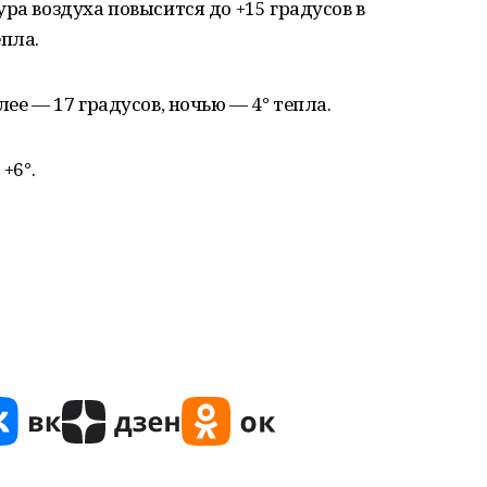
ра воздуха повысится до +15 градусов в
епла.
лее — 17 градусов, ночью — 4° тепла.
+6°.