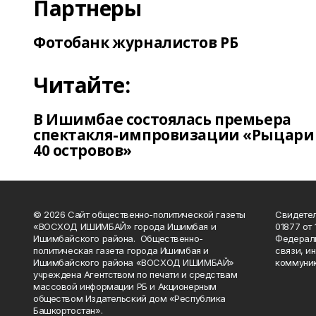
Партнеры
Фотобанк журналистов РБ
Читайте:
В Ишимбае состоялась премьера
спектакля-импровизации «Рыцари
40 островов»
© 2026 Сайт общественно-политической газеты
Свидетел
«ВОСХОД ИШИМБАЙ» города Ишимбая и
01877 от 
Ишимбайского района. Общественно-
Федераль
политическая газета города Ишимбая и
связи, и
Ишимбайского района «ВОСХОД ИШИМБАЙ»
коммуник
учреждена Агентством по печати и средствам
массовой информации РБ и Акционерным
обществом Издательский дом «Республика
Башкортостан».