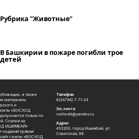
Рубрика "Животные"
В Башкирии в пожаре погибли трое
детей
публикации, а также
Телефон
кие материалы
8(34794) 7-71-24
рского и
Эл. почта
газеты «ВОСХОД
voshodd@yandex.ru
опускается только по
й. Ссылка на
Адрес
ХОД ИШИМБАЙ»
453200, город Ишимбай, ул.
ет-изданий прямая
Советская, 88
 сайт газеты «ВОСХОД