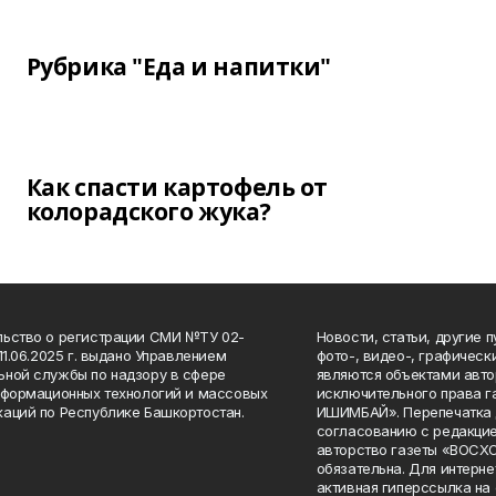
Рубрика "Еда и напитки"
Как спасти картофель от
колорадского жука?
ьство о регистрации СМИ №ТУ 02-
Новости, статьи, другие 
11.06.2025 г. выдано Управлением
фото-, видео-, графичес
ной службы по надзору в сфере
являются объектами авто
нформационных технологий и массовых
исключительного права 
аций по Республике Башкортостан.
ИШИМБАЙ». Перепечатка д
согласованию с редакцие
авторство газеты «ВОС
обязательна. Для интерн
активная гиперссылка на