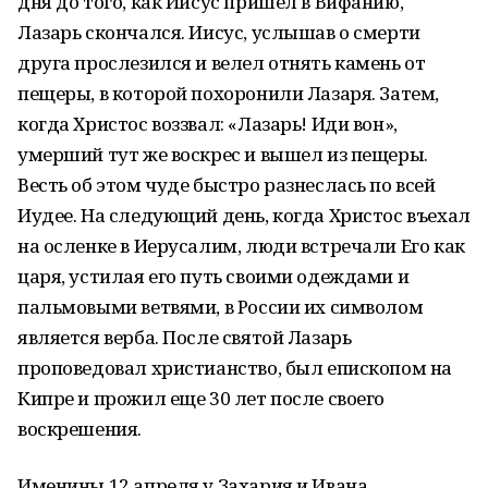
дня до того, как Иисус пришел в Вифанию,
Лазарь скончался. Иисус, услышав о смерти
друга прослезился и велел отнять камень от
пещеры, в которой похоронили Лазаря. Затем,
когда Христос воззвал: «Лазарь! Иди вон»,
умерший тут же воскрес и вышел из пещеры.
Весть об этом чуде быстро разнеслась по всей
Иудее. На следующий день, когда Христос въехал
на осленке в Иерусалим, люди встречали Его как
царя, устилая его путь своими одеждами и
пальмовыми ветвями, в России их символом
является верба. После святой Лазарь
проповедовал христианство, был епископом на
Кипре и прожил еще 30 лет после своего
воскрешения.
Именины 12 апреля у Захария и Ивана.